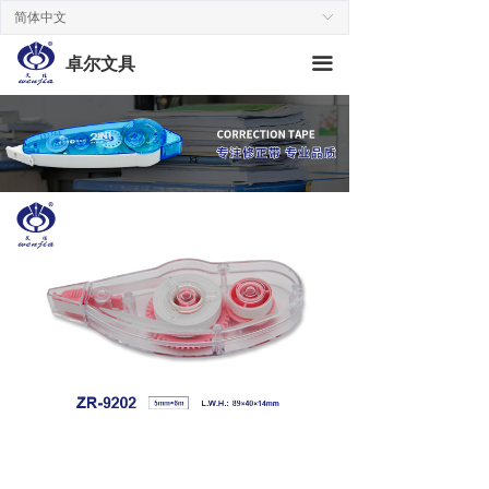
简体中文
ꀅ
끀
卓尔文具